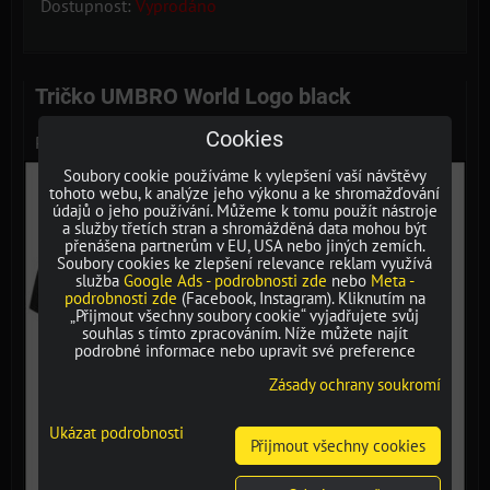
Dostupnost:
Vyprodáno
Tričko UMBRO World Logo black
Cookies
Pánské tričko Umbro s krátkým rukávem
Soubory cookie používáme k vylepšení vaší návštěvy
tohoto webu, k analýze jeho výkonu a ke shromažďování
údajů o jeho používání. Můžeme k tomu použít nástroje
a služby třetích stran a shromážděná data mohou být
přenášena partnerům v EU, USA nebo jiných zemích.
Soubory cookies ke zlepšení relevance reklam využívá
služba
Google Ads - podrobnosti zde
nebo
Meta -
podrobnosti zde
(Facebook, Instagram). Kliknutím na
„Přijmout všechny soubory cookie“ vyjadřujete svůj
souhlas s tímto zpracováním. Níže můžete najít
podrobné informace nebo upravit své preference
Zásady ochrany soukromí
Ukázat podrobnosti
Přijmout všechny cookies