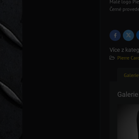
Malé logo Pie
Černé proved
Twitte
Facebook
Více z kateg
Pierre Car
Galerie
Galerie