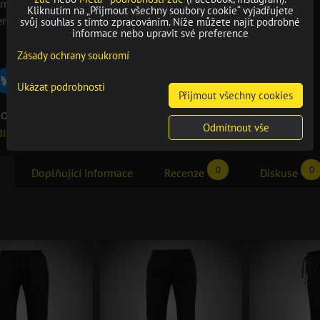
rre Cardin vyšité na levé nohavici
Kliknutím na „Přijmout všechny soubory cookie“ vyjadřujete
ení
svůj souhlas s tímto zpracováním. Níže můžete najít podrobné
informace nebo upravit své preference
Zásady ochrany soukromí
Bluesky
r
Pinterest
Reddit
LinkedIn
WhatsApp
E-
Ukázat podrobnosti
mail
Přijmout všechny cookies
orie
Odmítnout vše
din
Tepláky
0
0
Doplňující informace
Recenze
Diskuse