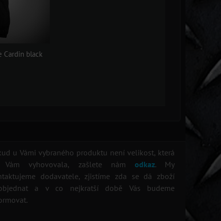
e Cardin black
ud u Vámi vybraného produktu není velikost, která
 Vám vyhovovala, zašlete nám
odkaz
. My
ntaktujeme dodavatele, zjistíme zda se dá zboží
objednat a v co nejkratší době Vás budeme
ormovat.