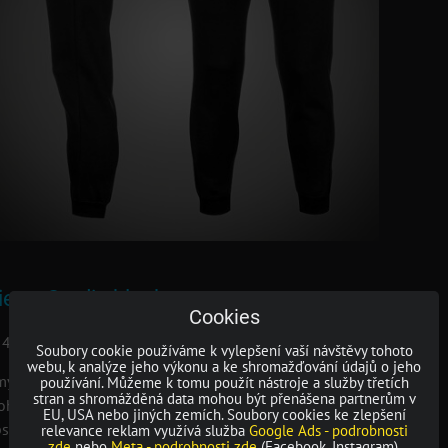
ierre Cardin black
Cookies
45 % polyester
Soubory cookie používáme k vylepšení vaší návštěvy tohoto
webu, k analýze jeho výkonu a ke shromažďování údajů o jeho
y + šňůrka na dotažení
používání. Můžeme k tomu použít nástroje a služby třetích
stran a shromážděná data mohou být přenášena partnerům v
ohavic do gumy
EU, USA nebo jiných zemích. Soubory cookies ke zlepšení
sy, jedna zadní kapsa
relevance reklam využívá služba
Google Ads - podrobnosti
zde
nebo
Meta - podrobnosti zde
(Facebook, Instagram).