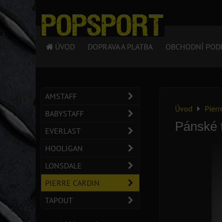
ÚVOD
DOPRAVA A PLATBA
OBCHODNÍ POD
AMSTAFF
Úvod
Pierr
BABYSTAFF
Pánské t
EVERLAST
HOOLIGAN
LONSDALE
PIERRE CARDIN
TAPOUT