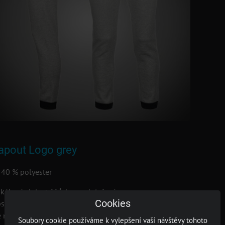
apout Logo grey
40 % polyester
okého úpletu + šňůrka na dotažení
Cookies
psy
 nohavici a vzadu
Soubory cookie používáme k vylepšení vaší návštěvy tohoto