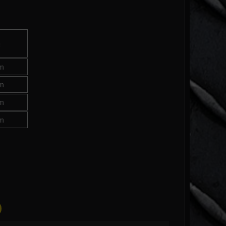
a
m
m
m
m