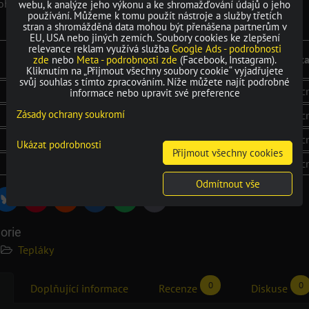
ohavic do úpletu
webu, k analýze jeho výkonu a ke shromažďování údajů o jeho
používání. Můžeme k tomu použít nástroje a služby třetích
stran a shromážděná data mohou být přenášena partnerům v
EU, USA nebo jiných zemích. Soubory cookies ke zlepšení
relevance reklam využívá služba
Google Ads - podrobnosti
šířka
šířka v pase
délk
zde
nebo
Meta - podrobnosti zde
(Facebook, Instagram).
v pase
po roztažení
Kliknutím na „Přijmout všechny soubory cookie“ vyjadřujete
svůj souhlas s tímto zpracováním. Níže můžete najít podrobné
40 cm
50 cm
101 c
informace nebo upravit své preference
Zásady ochrany soukromí
44 cm
54 cm
103 c
48 cm
58 cm
106 c
Ukázat podrobnosti
Přijmout všechny cookies
50 cm
62 cm
108 c
Odmítnout vše
Bluesky
r
Pinterest
Reddit
LinkedIn
WhatsApp
E-
mail
orie
Tepláky
0
0
Doplňující informace
Recenze
Diskuse