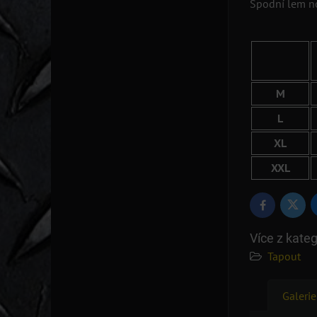
Spodní lem n
M
L
XL
XXL
Twitte
Facebook
Více z kateg
Tapout
Galerie