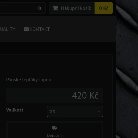
Nákupní košík
0 Kč
TUALITY
KONTAKT
Pánské tepláky Tapout
420 Kč
Velikost
XXL
Doručení