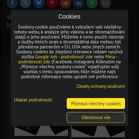
Bluesky
Twitter
Facebook
Pinterest
Reddit
LinkedIn
WhatsApp
E-
mail
Cookies
Více z kategorie
Hooligan
Plavky
Soubory cookie používáme k vylepšení vaší návštěvy
tohoto webu, k analýze jeho výkonu a ke shromažďování
údajů o jeho používání. Můžeme k tomu použít nástroje
Galerie
Doplňující informace
a služby třetích stran a shromážděná data mohou být
přenášena partnerům v EU, USA nebo jiných zemích.
Soubory cookies ke zlepšení relevance reklam využívá
0
0
Recenze
Diskuse
služba
Google Ads - podrobnosti zde
nebo
Meta -
podrobnosti zde
(Facebook, Instagram). Kliknutím na
„Přijmout všechny soubory cookie“ vyjadřujete svůj
souhlas s tímto zpracováním. Níže můžete najít
Galerie
podrobné informace nebo upravit své preference
Zásady ochrany soukromí
Ukázat podrobnosti
Přijmout všechny cookies
Odmítnout vše