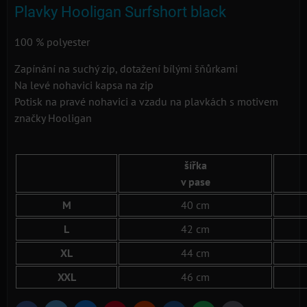
Plavky Hooligan Surfshort black
100 % polyester
Zapínání na suchý zip, dotažení bílými šňůrkami
Na levé nohavici kapsa na zip
Potisk na pravé nohavici a vzadu na plavkách s motivem
značky Hooligan
šířka
v pase
M
40 cm
L
42 cm
XL
44 cm
XXL
46 cm