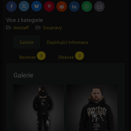
Bluesky
Twitter
Facebook
Pinterest
Reddit
LinkedIn
WhatsApp
E-
mail
Více z kategorie
Amstaff
Soupravy
Galerie
Doplňující informace
0
0
Recenze
Diskuse
Galerie