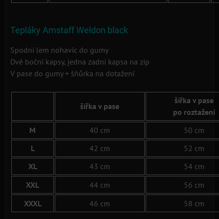
Tepláky Amstaff Weldon black
Spodní lem nohavic do gumy
Dvě boční kapsy, jedna zadní kapsa na zip
V pase do gumy + šňůrka na dotažení
šířka v pase
šířka v pase
po roztažení
M
40 cm
50 cm
L
42 cm
52 cm
XL
43 cm
54 cm
XXL
44 cm
56 cm
XXXL
46 cm
58 cm