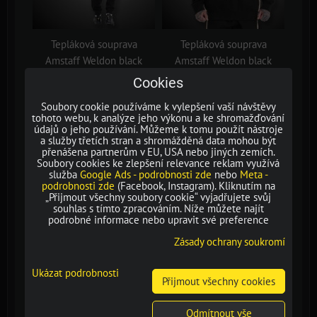
Tepláková souprava
Tepláková souprava
Amstaff Weldon black
Amstaff Weldon black
Cookies
Soubory cookie používáme k vylepšení vaší návštěvy
tohoto webu, k analýze jeho výkonu a ke shromažďování
údajů o jeho používání. Můžeme k tomu použít nástroje
a služby třetích stran a shromážděná data mohou být
přenášena partnerům v EU, USA nebo jiných zemích.
Soubory cookies ke zlepšení relevance reklam využívá
služba
Google Ads - podrobnosti zde
nebo
Meta -
podrobnosti zde
(Facebook, Instagram). Kliknutím na
„Přijmout všechny soubory cookie“ vyjadřujete svůj
souhlas s tímto zpracováním. Níže můžete najít
podrobné informace nebo upravit své preference
Zásady ochrany soukromí
Ukázat podrobnosti
Tepláková souprava
Tepláková souprava
Přijmout všechny cookies
Amstaff Weldon black
Amstaff Weldon black
Odmítnout vše