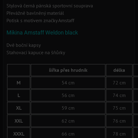
Stylová černá pánská sportovní souprava
Převážně bavlněný materiál
Potisk s motivem značky Amstaff
Mikina Amstaff Weldon black
Dvě boční kapsy
Stahovací kapuce na šňůrky
šířka přes hrudník
délka
M
54 cm
72 cm
L
56 cm
74 cm
XL
59 cm
75 cm
XXL
62 cm
76 cm
XXXL
66 cm
78 cm