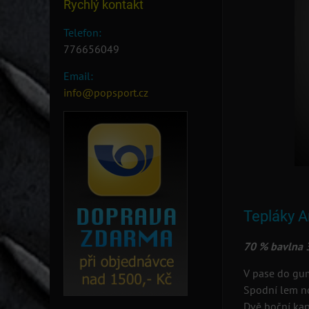
Rychlý kontakt
Telefon:
776656049
Email:
info@popsport.cz
Tepláky 
70 % bavlna 
V pase do gum
Spodní lem n
Dvě boční kap