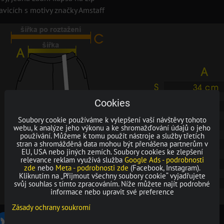
avicích s motivy značky Amstaff
Cookies
Soubory cookie používáme k vylepšení vaší návštěvy tohoto
webu, k analýze jeho výkonu a ke shromažďování údajů o jeho
používání. Můžeme k tomu použít nástroje a služby třetích
stran a shromážděná data mohou být přenášena partnerům v
EU, USA nebo jiných zemích. Soubory cookies ke zlepšení
relevance reklam využívá služba
Google Ads - podrobnosti
zde
nebo
Meta - podrobnosti zde
(Facebook, Instagram).
Kliknutím na „Přijmout všechny soubory cookie“ vyjadřujete
svůj souhlas s tímto zpracováním. Níže můžete najít podrobné
informace nebo upravit své preference
Zásady ochrany soukromí
Bluesky
r
Pinterest
Reddit
LinkedIn
WhatsApp
E-