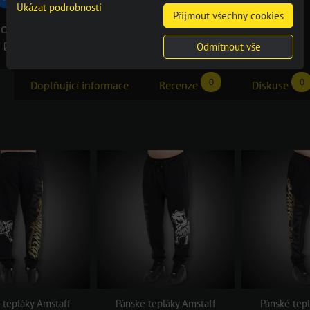
Ukázat podrobnosti
mail
Přijmout všechny cookies
orie
Tepláky
Odmítnout vše
0
0
Doplňující informace
Recenze
Diskuse
 tepláky Amstaff
Pánské tepláky Amstaff
Pánské tep