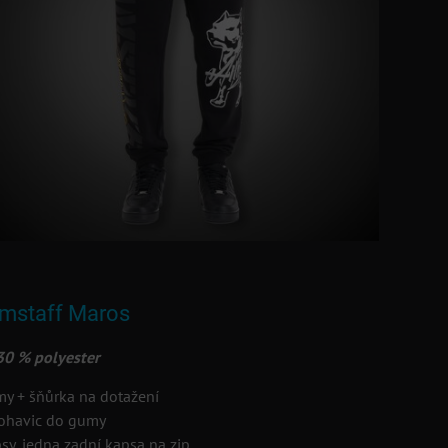
Amstaff Maros
30 % polyester
y + šňůrka na dotažení
ohavic do gumy
sy, jedna zadní kapsa na zip