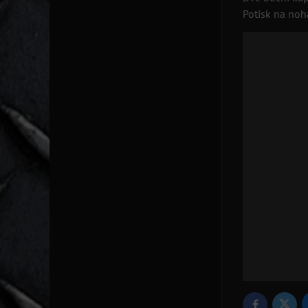
Potisk na noh
Twitte
Facebook