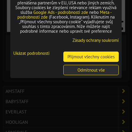
přenášena partnerům v EU, USA nebo jiných zemích.
Soubory cookies ke zlepšení relevance reklam využívá
služba
Google Ads - podrobnosti zde
nebo
Meta -
podrobnosti zde
(Facebook, Instagram). Kliknutím na
„Přijmout všechny soubory cookie“ vyjadřujete svůj
souhlas s tímto zpracováním. Níže můžete najít
podrobné informace nebo upravit své preference
Zásady ochrany soukromí
250 Kč
Ukázat podrobnosti
Přijmout všechny cookies
Dostupnost:
Vyprodáno
Odmítnout vše
AMSTAFF
BABYSTAFF
EVERLAST
HOOLIGAN